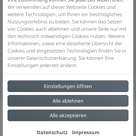
So läuft Ihre Förderung ab
Wir verwenden auf dieser Webseite Cookies und
weitere Technologien, um Ihnen ein bestmögliches
Zunächst wird der Förderantrag eingereicht. Nach der
Nutzungserlebnis zu bieten. Sie können das Setzen
Bewilligung sind die Fördermittel für Ihr Vorhaben bis
von Cookies auch ablehnen und unsere Seite nur mit
zu 36 Monate reserviert.
den technisch notwendigen Cookies nutzen. Weitere
Informationen, sowie eine detaillierte Übersicht der
Anschließend kann die Heizungsmodernisierung
Cookies und eingesetzten Technologien finden Sie in
durchgeführt werden. Nach Abschluss der Arbeiten
unserer Datenschutzerklärung. Sie können Ihre
und Einreichung des Verwendungsnachweises
Einstellungen jederzeit ändern.
erfolgt die Auszahlung der Fördermittel.
Einstellungen öffnen
Alle ablehnen
Alle akzeptieren
Ihre mögliche Förderhöhe
Datenschutz
Impressum