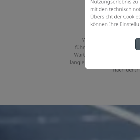
Nutzungserlebnis zu 
mit den technisch not
Übersicht der Cookie
Qualität, die sic
können Ihre Einstellu
Wir nutzen ausschließlic
führender Marken und bieten
Wartungsservice aus einer Ha
langlebiger Qualität und ein
nach der Ins