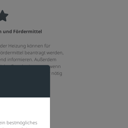
und Fördermittel
 der Heizung können für
dermittel beantragt werden,
send informieren. Außerdem
liche Genehmigungen, wenn
h oder zum Grundwasser nötig
ind.
ein bestmögliches