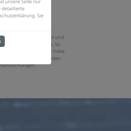
d unsere Seite nur
detaillierte
schutzerklärung. Sie
nd termingerecht
iligten Gewerke und Ämter und
n
arente Kostenaufstellung. So
rieb als Partner, der für hohe
hte Ausführung der Arbeiten
 Überraschungen.