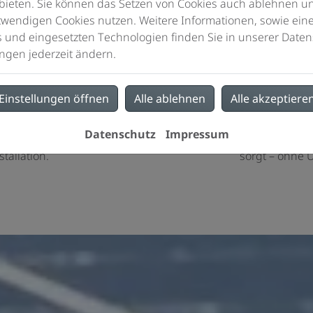
bieten. Sie können das Setzen von Cookies auch ablehnen un
wendigen Cookies nutzen. Weitere Informationen, sowie eine 
s und eingesetzten Technologien finden Sie in unserer Daten
h bezahlt macht
Zuverlässig u
ngen jederzeit ändern.
h hochwertige Produkte
Wir koordinieren alle bete
Einstellungen öffnen
Alle ablehnen
Alle akzeptiere
 einen Installations- und
bieten Ihnen eine transp
nd. So profitieren Sie von
haben Sie nur einen Fachbet
Datenschutz
Impressum
em kompetenten Service auch
Qualität und termingerec
tallation.
sorgt – ohne