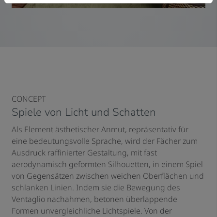
CONCEPT
Spiele von Licht und Schatten
Als Element ästhetischer Anmut, repräsentativ für
eine bedeutungsvolle Sprache, wird der Fächer zum
Ausdruck raffinierter Gestaltung, mit fast
aerodynamisch geformten Silhouetten, in einem Spiel
von Gegensätzen zwischen weichen Oberflächen und
schlanken Linien. Indem sie die Bewegung des
Ventaglio nachahmen, betonen überlappende
Formen unvergleichliche Lichtspiele. Von der