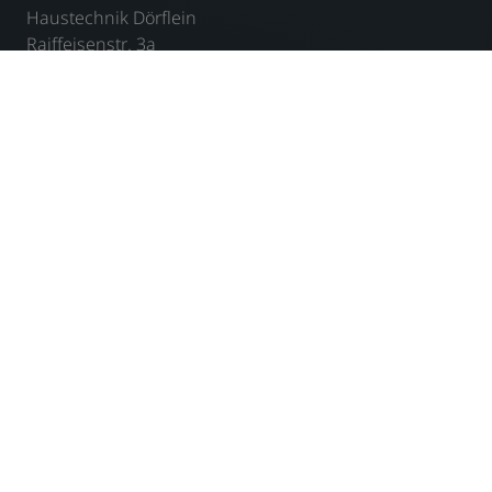
Haustechnik Dörflein
Raiffeisenstr. 3a
91332 Heiligenstadt
Telefon: 09198 92860
E-Mail:
info@haustechnik-doerflein.de
Öffnungszeiten
Montag: 7.30 – 16.00 Uhr
Dienstag: 7.30 – 16.00 Uhr
Mittwoch: 7.30 – 16.00 Uhr
Donnerstag: 7.30 – 16.00 Uhr
Freitag: 7.30 – 13.00 Uhr