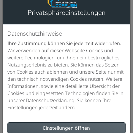
Neben Designlinien mit ausziehbarem Auslauf,
Privatsphäre­einstellungen
flüsterleisen Textilschläuchen und verschiedenen
Strahlarten steht mit der HANSA
VANTIS STYLE
HYBRID
nun eine einzigartige Armatur zur Verfügung,
Datenschutzhinweise
die Komfort und Hygiene-Vorteile berührungsloser
Bedienung mit den gewohnten Einstelloptionen eines
Ihre Zustimmung können Sie jederzeit widerrufen.
Hebelmischers verbindet. Daraus entsteht ein
Wir verwenden auf dieser Webseite Cookies und
Nutzungs-Interface neuer Generation, das perfekt zu
weitere Technologien, um Ihnen ein bestmögliches
den veränderten Gewohnheiten moderner Küchen
Nutzungserlebnis zu bieten. Sie können das Setzen
passt.
von Cookies auch ablehnen und unsere Seite nur mit
den technisch notwendigen Cookies nutzen. Weitere
Informationen, sowie eine detaillierte Übersicht der
Cookies und eingesetzten Technologien finden Sie in
unserer Datenschutzerklärung. Sie können Ihre
Einstellungen jederzeit ändern.
Einstellungen öffnen