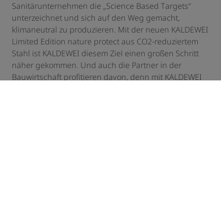
Sanitärunternehmen die „Science Based Targets“
unterzeichnet und sich auf den Weg gemacht,
klimaneutral zu produzieren. Mit der neuen KALDEWEI
Limited Edition nature protect aus CO2-reduziertem
Stahl ist KALDEWEI diesem Ziel einen großen Schritt
näher gekommen. Und auch die Partner in der
Bauwirtschaft profitieren davon, denn mit KALDEWEI
nature protect Badlösungen weisen Bauprojekte
einen deutlich geringeren CO2-Fußabdruck auf. Seit
mehreren Jahren unterstützt KALDEWEI auch das
WWF-Meeresschutzprogramm, das sich für die
Reduzierung des Plastikmülls in den Ozeanen
einsetzt. Aus gelebter Verantwortung gegenüber der
Umwelt und den Nachfolgegenerationen.