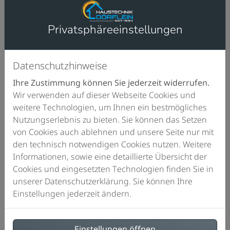
DUO bietet durch die langjährige Erfahrung von
KALDEWEI gleichzeitig höchsten Liegekomfort und die
Möglichkeit für einen
umweltbewussten Umgang mit
Privatsphäre­einstellungen
der Ressource Wasser. Ihre Außenform folgt der
Vorstellung von Eleganz, Leichtigkeit und
Natürlichkeit. Das Egg-Shape-Design verkörpert die
Datenschutzhinweise
Momentaufnahme einer frei fließenden Form, die
Ihre Zustimmung können Sie jederzeit widerrufen.
gerade erst den Boden berührt, fast noch zu
Wir verwenden auf dieser Webseite Cookies und
schweben scheint und dabei vollkommen unter
weitere Technologien, um Ihnen ein bestmögliches
Spannung steht. So ist sie Ausdruck der
Nutzungserlebnis zu bieten. Sie können das Setzen
Wertschätzung für die verarbeiteten Materialien. „Die
von Cookies auch ablehnen und unsere Seite nur mit
MEISTERSTÜCK OYO DUO ist modern und zeitlos
den technisch notwendigen Cookies nutzen. Weitere
zugleich. Sie ist nicht Teil einer Mode, sondern
Informationen, sowie eine detaillierte Übersicht der
Resultat eines Prozesses. Sie wirkt, als hätte man eine
Cookies und eingesetzten Technologien finden Sie in
flüssige, fließende Form in dem Moment eingefroren,
unserer Datenschutzerklärung. Sie können Ihre
in dem sie den Boden berührt“, erklärt Stefan Diez.
Einstellungen jederzeit ändern.
Die MEISTERSTÜCK OYO DUO ist in zwei Größen sowie
in Alpinweiß und in zahlreichen edlen Farben der
Einstellungen öffnen