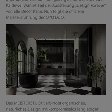
Kaldewei Wanne Teil der Ausstellung „Design Forever“
von Elle Décor Italia. Nun folgt die offizielle
Markteinführung der OYO DUO.
Das MEISTERSTÜCK verbindet organisches,
natürliches Design mit kompromisslos langlebiger