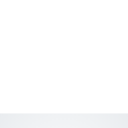
hochwertigen Materialien und feinster Verarbeitung
sorgt für eine edle Optik und höchste Funktionalität.
Körper und Kartuschensitz haben einen Durchmesser
von nur 30 Millimeter, womit die Armatur über ein
zurückhaltendes Äußeres und stilvolles Design
verfügt, gleichzeitig jedoch in puncto Funktionalität
keineswegs sparsam daherkommt: Auch sie verfügt
über den schwenkbaren 360°-Auslauf sowie das
innovative Ausziehsystem mit automatischem
Zurückführen der Handbrause in den Auslauf.
Kunden können aus den drei unterschiedlichen
Farbtönen Chrom, Mattschwarz und Stainless
Brushed Nickel wählen.