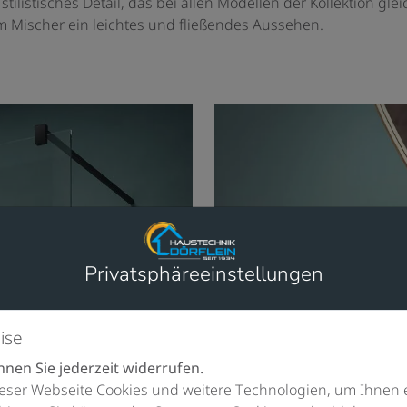
ilistisches Detail, das bei allen Modellen der Kollektion gleic
m Mischer ein leichtes und fließendes Aussehen.
Privatsphäre­einstellungen
ise
nen Sie jederzeit widerrufen.
eser Webseite Cookies und weitere Technologien, um Ihnen 