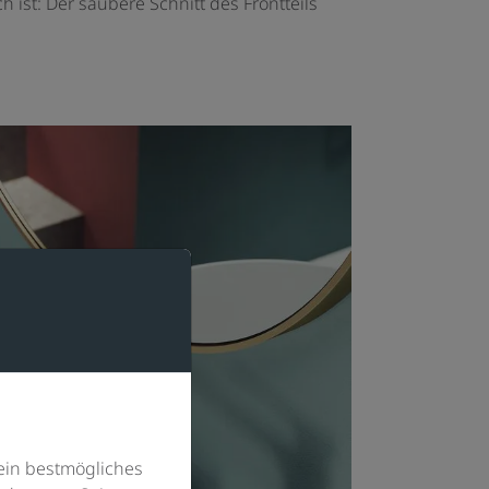
h ist: Der saubere Schnitt des Frontteils
ein bestmögliches