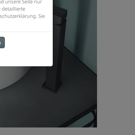
d unsere Seite nur
detaillierte
schutzerklärung. Sie
n