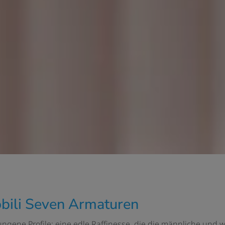
Nobili Seven Armaturen
ngene Profile: eine edle Raffinesse, die die männliche und 