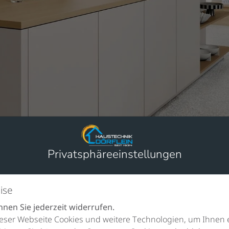
Privatsphäre­einstellungen
ise
.
nen Sie jederzeit widerrufen.
gefiltertes Wasser direkt aus der Leitung. Das vermeidet jed
eser Webseite Cookies und weitere Technologien, um Ihnen 
itet der WATERCHAMPION mit modernster Technik und nutzt 