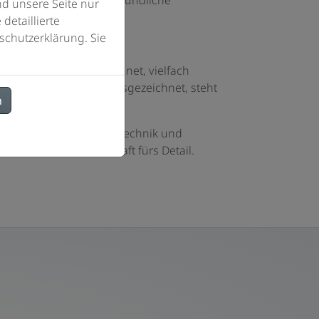
d unsere Seite nur
detaillierte
schutzerklärung. Sie
ht. Mehrfach ausgezeichnet, vielfach
it dem Plus X Award ausgezeichnet, steht
n
achtes Design, smarte Technik und
 Wasser auf Leidenschaft fürs Detail.