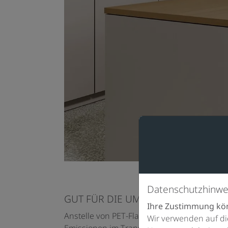
Datenschutzhinwe
GUT FÜR DIE UMWELT. GUT FÜR SIE
Ihre Zustimmung kön
Anstelle von PET-Flaschen fließt frisches, 
Wir verwenden auf di
Emissionen im Transport. Im Inneren arbe