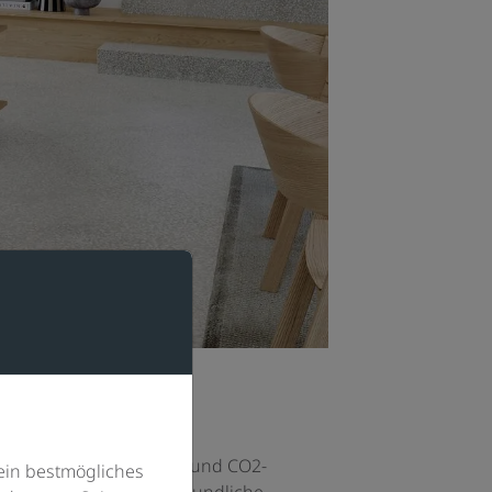
e Menge Verpackungsmüll und CO
2
-
ein bestmögliches
die besonders umweltfreundliche